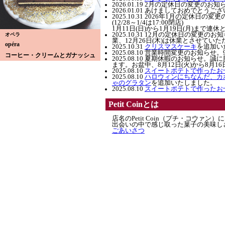
2026.01.19 2月の定休日の変更の
2026.01.01 あけましておめでと
2025.10.31 2026年1月の定休日
(12/28～1/4は17:00閉店)
1月11日(日)から1月19日(月)まで
2025.10.31 12月の定休日の変更のお知
オペラ
業、12月26日(木)は休業とさせてい
opéra
2025.10.31
クリスマスケーキ
を追加い
2025.08.10 営業時間変更のお知ら
コーヒー・クリームとガナッシュ
2025.08.10 夏期休暇のお知らせ。
ます。お盆中、8月12日(火)から8月1
2025.08.10
スイートポテトで作ったお
2025.08.10
ハロウィンにちなんだ、カ
ゃのグラタン
を追加いたしました。
2025.08.10
スイートポテトで作ったお
Petit Coinとは
店名のPetit Coin（プチ・コウ
出会いの中で感じ取った菓子の美味し
ごあいさつ